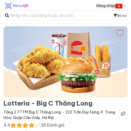
Đăng nhập
Bộ lọc
Lotteria - Big C Thăng Long
Tầng 2 TTTM Big C Thăng Long - 222 Trần Duy Hưng
,
P. Trung
Hòa
,
Quận Cầu Giấy
,
Hà Nội
4.4
38
Đánh giá