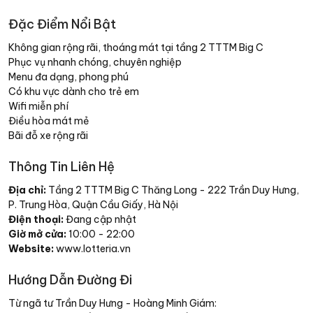
Đặc Điểm Nổi Bật
Không gian rộng rãi, thoáng mát tại tầng 2 TTTM Big C
Phục vụ nhanh chóng, chuyên nghiệp
Menu đa dạng, phong phú
Có khu vực dành cho trẻ em
Wifi miễn phí
Điều hòa mát mẻ
Bãi đỗ xe rộng rãi
Thông Tin Liên Hệ
Địa chỉ:
Tầng 2 TTTM Big C Thăng Long - 222 Trần Duy Hưng,
P. Trung Hòa, Quận Cầu Giấy, Hà Nội
Điện thoại:
Đang cập nhật
Giờ mở cửa:
10:00 - 22:00
Website:
www.lotteria.vn
Hướng Dẫn Đường Đi
Từ ngã tư Trần Duy Hưng - Hoàng Minh Giám: