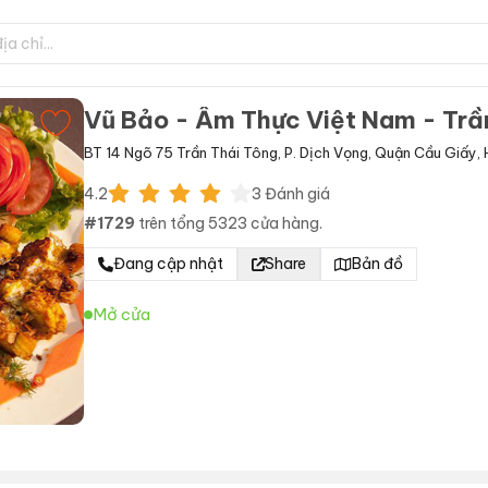
Vũ Bảo - Ẩm Thực Việt Nam - Trầ
BT 14 Ngõ 75 Trần Thái Tông
,
P. Dịch Vọng
,
Quận Cầu Giấy
,
4.2
3
Đánh giá
#
1729
trên tổng
5323
cửa hàng.
Đang cập nhật
Share
Bản đồ
Mở cửa