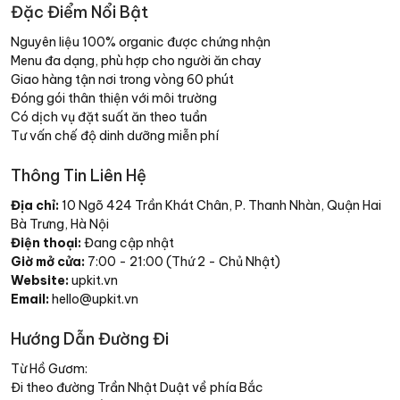
Đặc Điểm Nổi Bật
Nguyên liệu 100% organic được chứng nhận
Menu đa dạng, phù hợp cho người ăn chay
Giao hàng tận nơi trong vòng 60 phút
Đóng gói thân thiện với môi trường
Có dịch vụ đặt suất ăn theo tuần
Tư vấn chế độ dinh dưỡng miễn phí
Thông Tin Liên Hệ
Địa chỉ:
10 Ngõ 424 Trần Khát Chân, P. Thanh Nhàn, Quận Hai
Bà Trưng, Hà Nội
Điện thoại:
Đang cập nhật
Giờ mở cửa:
7:00 - 21:00 (Thứ 2 - Chủ Nhật)
Website:
upkit.vn
Email:
hello@upkit.vn
Hướng Dẫn Đường Đi
Từ Hồ Gươm:
Đi theo đường Trần Nhật Duật về phía Bắc