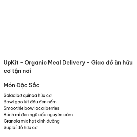
UpKit - Organic Meal Delivery - Giao đồ ăn hữu
cơ tận nơi
Món Đặc Sắc
Salad bơ quinoa hữu cơ
Bowl gạo lứt đậu đen nấm
Smoothie bowl acai berries
Bánh mì đen ngũ cốc nguyên cám
Granola mix hạt dinh dưỡng
Súp bí đỏ hữu cơ