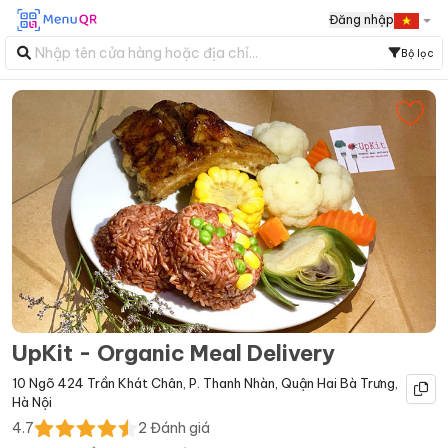
Đăng nhập
Bộ lọc
UpKit - Organic Meal Delivery
10 Ngõ 424 Trần Khát Chân
,
P. Thanh Nhàn
,
Quận Hai Bà Trưng
,
Hà Nội
4.7
2
Đánh giá