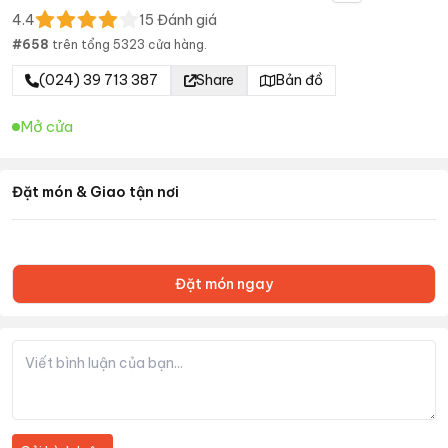
4.4
15
Đánh giá
#
658
trên tổng
5323
cửa hàng.
(024) 39 713 387
Share
Bản đồ
Mở cửa
Đặt món & Giao tận nơi
Đặt món ngay