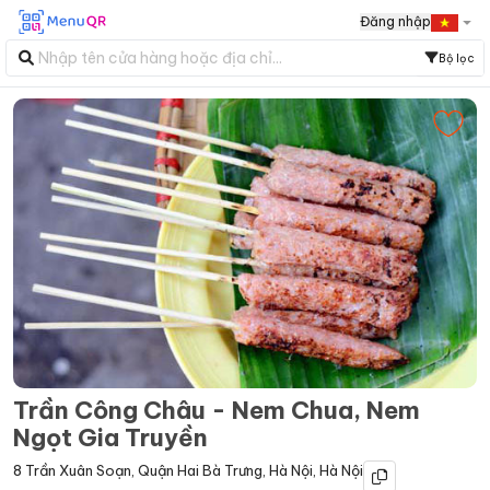
Đăng nhập
Bộ lọc
Trần Công Châu - Nem Chua, Nem
Ngọt Gia Truyền
8 Trần Xuân Soạn
,
Quận Hai Bà Trưng
,
Hà Nội
,
Hà Nội