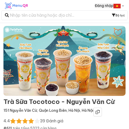
Đăng nhập
Bộ lọc
Trà Sữa Tocotoco - Nguyễn Văn Cừ
151 Nguyễn Văn Cừ
,
Quận Long Biên
,
Hà Nội
,
Hà Nội
4.4
39
Đánh giá
#
611
trên tổng
5323
cửa hàng.