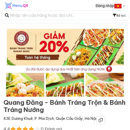
Đăng nhập
Bộ lọc
Quang Đăng - Bánh Tráng Trộn & Bánh
Tráng Nướng
43E Dương Khuê
,
P. Mai Dịch
,
Quận Cầu Giấy
,
Hà Nội
4.4
11
Đánh giá