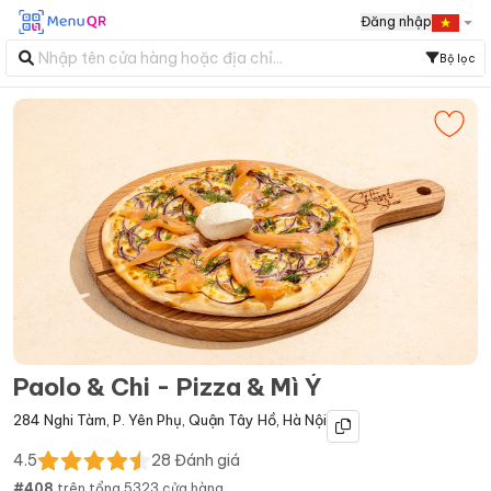
Đăng nhập
Bộ lọc
Paolo & Chi - Pizza & Mì Ý
284 Nghi Tàm
,
P. Yên Phụ
,
Quận Tây Hồ
,
Hà Nội
4.5
28
Đánh giá
#
408
trên tổng
5323
cửa hàng.