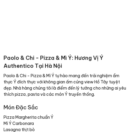
Paolo & Chi - Pizza & Mì Ý: Hương Vị Ý
Authentico Tại Hà Nội
Paolo & Chi - Pizza & Mì Ý tự hào mang đến trải nghiệm ẩm
thực Ý đích thực với không gian ấm cúng view Hồ Tây tuyệt
đẹp. Nhà hàng chúng tôi là điểm đến lý tưởng cho những ai yêu
thích pizza, pasta và các món Ý truyền thống.
Món Đặc Sắc
Pizza Margherita chuẩn Ý
Mì Ý Carbonara
Lasagna thịt bò