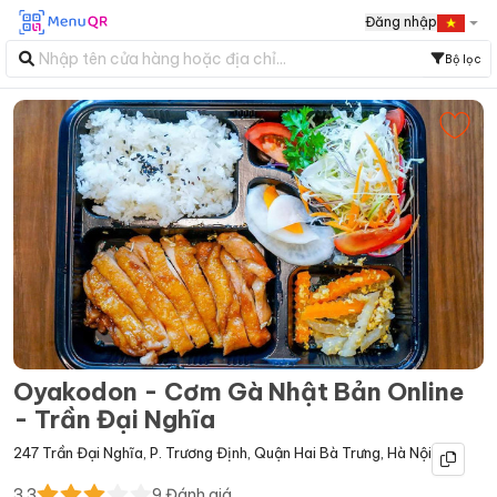
Đăng nhập
Bộ lọc
Oyakodon - Cơm Gà Nhật Bản Online
- Trần Đại Nghĩa
247 Trần Đại Nghĩa
,
P. Trương Định
,
Quận Hai Bà Trưng
,
Hà Nội
3.3
9
Đánh giá