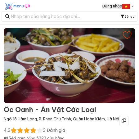
Đăng nhập
Bộ lọc
Ốc Oanh - Ăn Vặt Các Loại
Ngõ 18 Hàm Long
,
P. Phan Chu Trinh
,
Quận Hoàn Kiếm
,
Hà Nội
4.3
3
Đánh giá
#
1542
trên tổng
5323
cửa hàng.