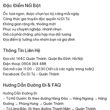
Đặc Điểm Nổi Bật
Ốc tươi ngon, được chọn lọc kỹ càng mỗi ngày
Công thức gia truyền độc quyền từ Dì Tú
Không gian rộng rãi, thoáng mát
Phục vụ chuyên nghiệp, nhanh nhẹn
Giá cả phải chăng, phù hợp mọi đối tượng
Địa điểm lý tưởng cho nhóm bạn và gia đình
Thông Tin Liên Hệ
Địa chỉ: 144C Quán Thánh, Quận Ba Đình, Hà Nội
Điện thoại:
0904 364 488
Giờ mở cửa: 11:00 - 22:30 (tất cả các ngày trong tuần)
Facebook:
Ốc Dì Tú - Quán Thánh
Hướng Dẫn Đường Đi & FAQ
Hướng Dẫn Đường Đi:
- Từ Hồ Gươm: Đi theo đường Hàng Đào → Hàng Ngang → Hàng
Đường → Phùng Hưng → Quán Thánh
- Từ Lăng Bác: Đi theo đường Thanh Niên → Quán Thánh