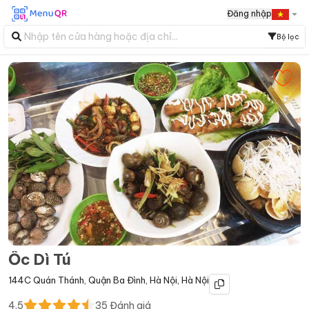
Đăng nhập
Bộ lọc
Ốc Dì Tú
144C Quán Thánh
,
Quận Ba Đình
,
Hà Nội
,
Hà Nội
4.5
35
Đánh giá