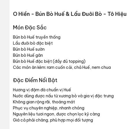
O Hiền - Bún Bò Huế & Lẩu Đuôi Bò - Tô Hiệu
Món Đặc Sắc
Bún bò Huế truyền thống
Lẩu đuôi bò đặc biệt
Bún bò Huế sườn
Bún bò Huế gân
Bún bò Huế đặc biệt (đầy đủ topping)
Các món ăn kèm: ram cuốn cải, chả Huế, nem chua
Đặc Điểm Nổi Bật
Hương vị đậm đà chuẩn vị Huế
Nước dùng được nấu từ xương bò và gia vị đặc trưng
Không gian rộng rãi, thoáng mát
Phục vụ chuyên nghiệp, nhanh chóng
Nguyên liệu tươi ngon, được chọn lọc kỹ càng
Giá cả phải chăng, phù hợp mọi đối tượng