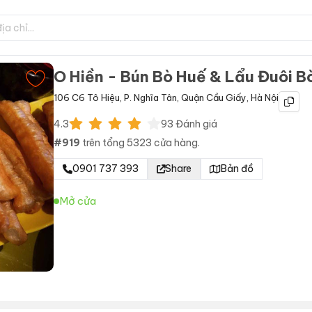
O Hiền - Bún Bò Huế & Lẩu Đuôi Bò
106 C6 Tô Hiệu
,
P. Nghĩa Tân
,
Quận Cầu Giấy
,
Hà Nội
4.3
93
Đánh giá
#
919
trên tổng
5323
cửa hàng.
0901 737 393
Share
Bản đồ
Mở cửa