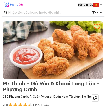
Đăng nhập
Bộ lọc
Mr Thịnh - Gà Rán & Khoai Lang Lắc -
Phương Canh
232 Phương Canh
,
P. Xuân Phương
,
Quận Nam Từ Liêm
,
Hà Nội
4.8
1
Đánh giá