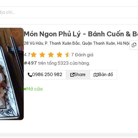
Món Ngon Phủ Lý - Bánh Cuốn & 
28 Vũ Hữu
,
P. Thanh Xuân Bắc
,
Quận Thanh Xuân
,
Hà Nội
4.7
7
Đánh giá
#
497
trên tổng
5323
cửa hàng.
0986 250 982
Share
Bản đồ
Mở cửa