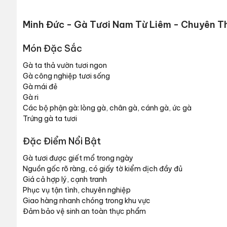
Minh Đức - Gà Tươi Nam Từ Liêm - Chuyên T
Món Đặc Sắc
Gà ta thả vườn tươi ngon
Gà công nghiệp tươi sống
Gà mái đẻ
Gà ri
Các bộ phận gà: lòng gà, chân gà, cánh gà, ức gà
Trứng gà ta tươi
Đặc Điểm Nổi Bật
Gà tươi được giết mổ trong ngày
Nguồn gốc rõ ràng, có giấy tờ kiểm dịch đầy đủ
Giá cả hợp lý, cạnh tranh
Phục vụ tận tình, chuyên nghiệp
Giao hàng nhanh chóng trong khu vực
Đảm bảo vệ sinh an toàn thực phẩm