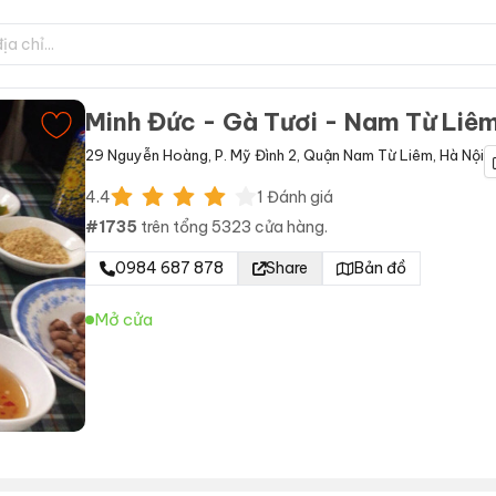
Minh Đức - Gà Tươi - Nam Từ Liê
29 Nguyễn Hoàng
,
P. Mỹ Đình 2
,
Quận Nam Từ Liêm
,
Hà Nội
4.4
1
Đánh giá
#
1735
trên tổng
5323
cửa hàng.
0984 687 878
Share
Bản đồ
Mở cửa