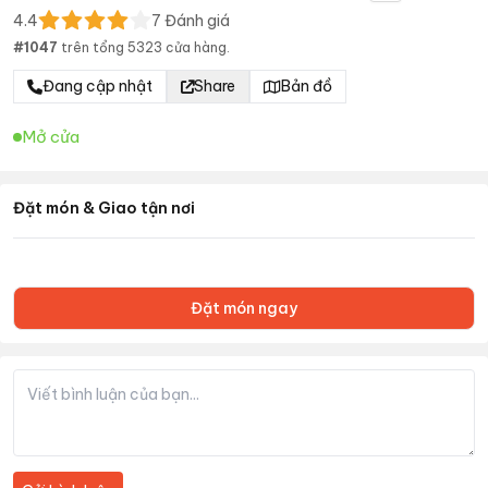
4.4
7
Đánh giá
#
1047
trên tổng
5323
cửa hàng.
Đang cập nhật
Share
Bản đồ
Mở cửa
Đặt món & Giao tận nơi
Đặt món ngay