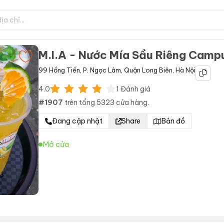
M.I.A - Nước Mía Sầu Riêng Camp
99 Hồng Tiến
,
P. Ngọc Lâm
,
Quận Long Biên
,
Hà Nội
4.0
1
Đánh giá
#
1907
trên tổng
5323
cửa hàng.
Đang cập nhật
Share
Bản đồ
Mở cửa