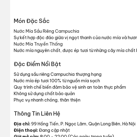
Món Đặc Sắc
Nước Mía Sầu Riêng Campuchia
Sự kết hợp độc đáo giữa vị ngọt thanh của nước mía và hươn
Nước Mía Truyền Thống
Nước mía nguyên chất, được ép tươi từ những cây mía chất l
Đặc Điểm Nổi Bật
Sử dụng sầu riêng Campuchia thượng hạng
Nước mía ép tươi 100% từ nguồn mía sạch
Quy trình chế biến đảm bảo vệ sinh an toàn thực phẩm
Không sử dụng chất bảo quản
Phục vụ nhanh chóng, thân thiện
Thông Tin Liên Hệ
Địa chỉ:
99 Hồng Tiến, P. Ngọc Lâm, Quận Long Biên, Hà Nội
Điện thoại:
Đang cập nhật
Giờ mở cửa:
8:00 - 22:00 (Các ngày trong tuần)