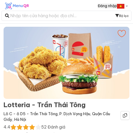
Đăng nhập
Bộ lọc
Lotteria - Trần Thái Tông
Lô C - ô D5 - Trần Thái Tông
,
P. Dịch Vọng Hậu
,
Quận Cầu
Giấy
,
Hà Nội
4.4
52
Đánh giá