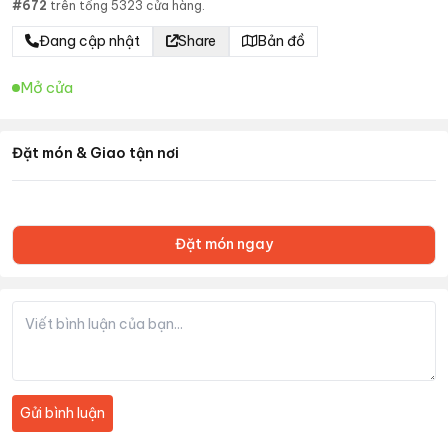
#
672
trên tổng
5323
cửa hàng.
Đang cập nhật
Share
Bản đồ
Mở cửa
Đặt món & Giao tận nơi
Đặt món ngay
Gửi bình luận