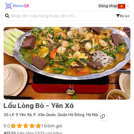
Đăng nhập
Bộ lọc
Lẩu Lòng Bò - Yên Xá
26 LK 9 Yên Xá
,
P. Văn Quán
,
Quận Hà Đông
,
Hà Nội
5.0
1
Đánh giá
#
1520
trên tổng
5323
cửa hàng.