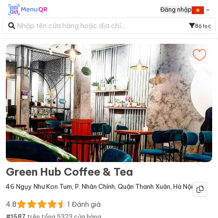
Đăng nhập
Bộ lọc
Green Hub Coffee & Tea
46 Ngụy Như Kon Tum
,
P. Nhân Chính
,
Quận Thanh Xuân
,
Hà Nội
4.8
1
Đánh giá
#
1587
trên tổng
5323
cửa hàng.