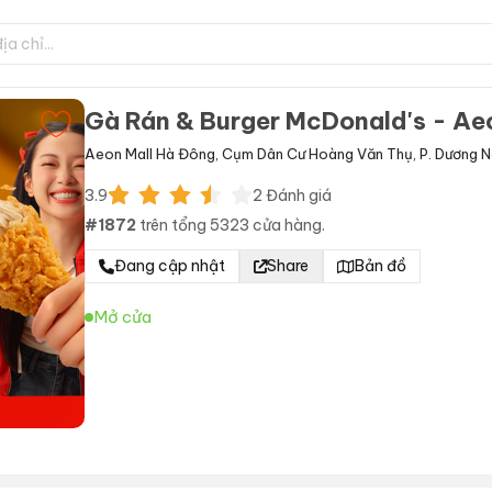
Gà Rán & Burger McDonald's - Ae
Aeon Mall Hà Đông
,
Cụm Dân Cư Hoàng Văn Thụ
,
P. Dương N
3.9
2
Đánh giá
#
1872
trên tổng
5323
cửa hàng.
Đang cập nhật
Share
Bản đồ
Mở cửa