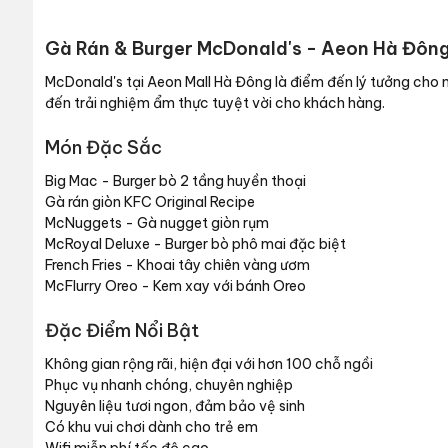
Gà Rán & Burger McDonald's - Aeon Hà Đông
McDonald's tại Aeon Mall Hà Đông là điểm đến lý tưởng cho 
đến trải nghiệm ẩm thực tuyệt vời cho khách hàng.
Món Đặc Sắc
Big Mac - Burger bò 2 tầng huyền thoại
Gà rán giòn KFC Original Recipe
McNuggets - Gà nugget giòn rụm
McRoyal Deluxe - Burger bò phô mai đặc biệt
French Fries - Khoai tây chiên vàng ươm
McFlurry Oreo - Kem xay với bánh Oreo
Đặc Điểm Nổi Bật
Không gian rộng rãi, hiện đại với hơn 100 chỗ ngồi
Phục vụ nhanh chóng, chuyên nghiệp
Nguyên liệu tươi ngon, đảm bảo vệ sinh
Có khu vui chơi dành cho trẻ em