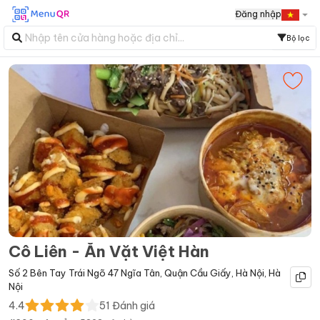
Đăng nhập
Bộ lọc
Cô Liên - Ăn Vặt Việt Hàn
Số 2 Bên Tay Trái Ngõ 47 Ngĩa Tân
,
Quận Cầu Giấy
,
Hà Nội
,
Hà
Nội
4.4
51
Đánh giá