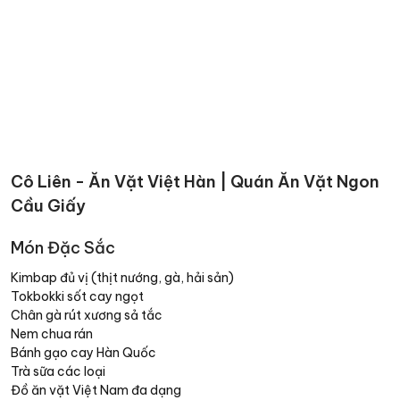
Cô Liên - Ăn Vặt Việt Hàn | Quán Ăn Vặt Ngon
Cầu Giấy
Món Đặc Sắc
Kimbap đủ vị (thịt nướng, gà, hải sản)
Tokbokki sốt cay ngọt
Chân gà rút xương sả tắc
Nem chua rán
Bánh gạo cay Hàn Quốc
Trà sữa các loại
Đồ ăn vặt Việt Nam đa dạng