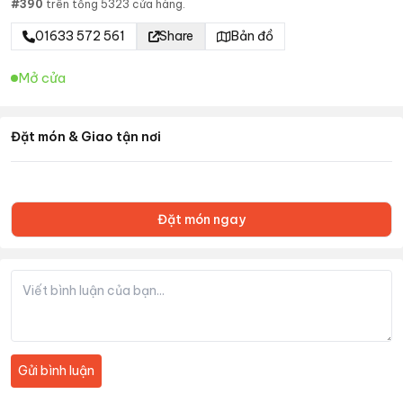
#
390
trên tổng
5323
cửa hàng.
01633 572 561
Share
Bản đồ
Mở cửa
Đặt món & Giao tận nơi
Đặt món ngay
Gửi bình luận