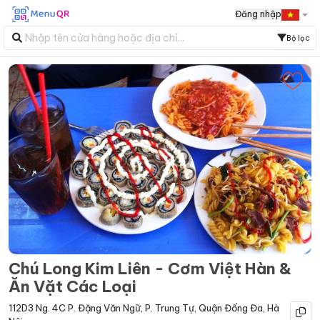
Đăng nhập
Bộ lọc
Chú Long Kim Liên - Cơm Việt Hàn &
Ăn Vặt Các Loại
112D3 Ng. 4C P. Đặng Văn Ngữ
,
P. Trung Tự
,
Quận Đống Đa
,
Hà