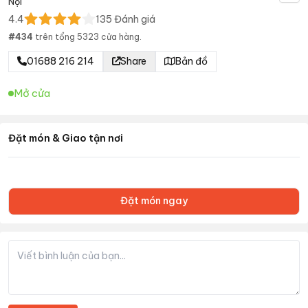
Nội
4.4
135
Đánh giá
#
434
trên tổng
5323
cửa hàng.
01688 216 214
Share
Bản đồ
Mở cửa
Đặt món & Giao tận nơi
Đặt món ngay