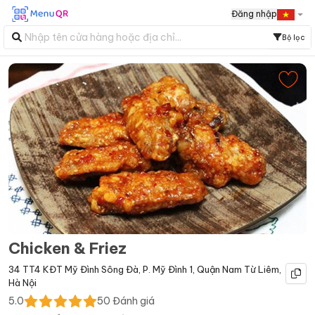
Đăng nhập
Bộ lọc
Chicken & Friez
34 TT4 KĐT Mỹ Đình Sông Đà
,
P. Mỹ Đình 1
,
Quận Nam Từ Liêm
,
Hà Nội
5.0
50
Đánh giá