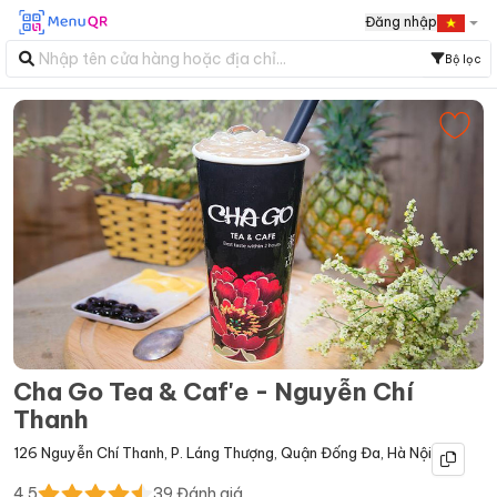
Đăng nhập
Bộ lọc
Cha Go Tea & Caf'e - Nguyễn Chí
Thanh
126 Nguyễn Chí Thanh
,
P. Láng Thượng
,
Quận Đống Đa
,
Hà Nội
4.5
39
Đánh giá