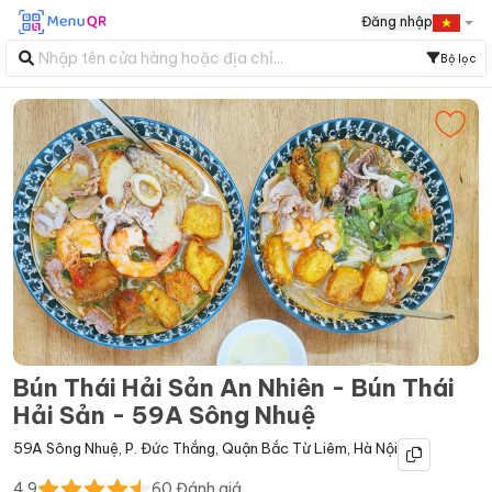
Đăng nhập
Bộ lọc
Bún Thái Hải Sản An Nhiên - Bún Thái
Hải Sản - 59A Sông Nhuệ
59A Sông Nhuệ
,
P. Đức Thắng
,
Quận Bắc Từ Liêm
,
Hà Nội
4.9
60
Đánh giá