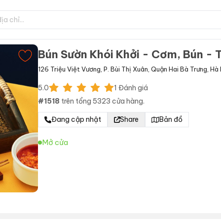
Bún Sườn Khói Khởi - Cơm, Bún - 
126 Triệu Việt Vương
,
P. Bùi Thị Xuân
,
Quận Hai Bà Trưng
,
Hà 
5.0
1
Đánh giá
#
1518
trên tổng
5323
cửa hàng.
Đang cập nhật
Share
Bản đồ
Mở cửa