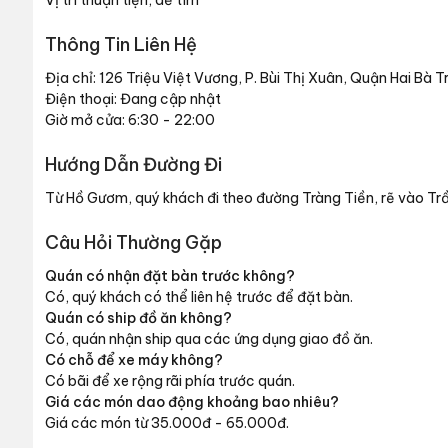
Vị trí thuận tiện, dễ tìm
Thông Tin Liên Hệ
Địa chỉ: 126 Triệu Việt Vương, P. Bùi Thị Xuân, Quận Hai Bà T
Điện thoại: Đang cập nhật
Giờ mở cửa: 6:30 - 22:00
Hướng Dẫn Đường Đi
Từ Hồ Gươm, quý khách đi theo đường Tràng Tiền, rẽ vào Trầ
Câu Hỏi Thường Gặp
Quán có nhận đặt bàn trước không?
Có, quý khách có thể liên hệ trước để đặt bàn.
Quán có ship đồ ăn không?
Có, quán nhận ship qua các ứng dụng giao đồ ăn.
Có chỗ để xe máy không?
Có bãi để xe rộng rãi phía trước quán.
Giá các món dao động khoảng bao nhiêu?
Giá các món từ 35.000đ - 65.000đ.