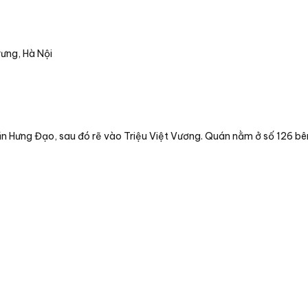
rưng, Hà Nội
n Hưng Đạo, sau đó rẽ vào Triệu Việt Vương. Quán nằm ở số 126 bên