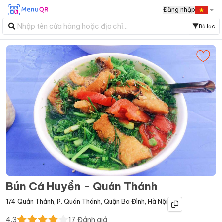
Đăng nhập
Bộ lọc
Bún Cá Huyền - Quán Thánh
174 Quán Thánh
,
P. Quán Thánh
,
Quận Ba Đình
,
Hà Nội
4.3
17
Đánh giá