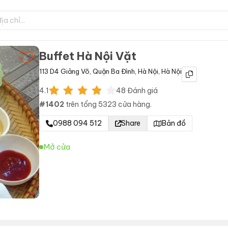
Buffet Hà Nội Vặt
113 D4 Giảng Võ
,
Quận Ba Đình
,
Hà Nội
,
Hà Nội
4.1
48
Đánh giá
#
1402
trên tổng
5323
cửa hàng.
0988 094 512
Share
Bản đồ
Mở cửa