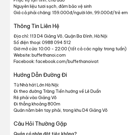
Phục vụ tận tình, chu đáo
Nguyên liệu tươi sạch, đảm bảo vệ sinh
Giá cả phải chăng: 159.000đ/người lớn, 99.000đ/trẻ em
Thông Tin Liên Hệ
Địa chỉ: 113 D4 Giảng Võ, Quận Ba Đình, Hà Nội
Số điện thoại: 0988 094 512
Giờ mở cửa: 10:00 - 22:00 (tất cả các ngày trong tuần)
Website: buffethanoi.com
Facebook: facebook.com/buffethanoivat
Hướng Dẫn Đường Đi
Từ Nhà hát Lớn Hà Nội:
Đi theo đường Tràng Tiền hướng về Lê Duẩn
Rẽ phải vào Giảng Võ
Đi thẳng khoảng 800m
Quán nằm bên tay phải, trong khu D4 Giảng Võ
Câu Hỏi Thường Gặp
Quán có nhận đặt tiệc không?