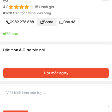
Nội
4.3
15
Đánh giá
#
1291
trên tổng
5323
cửa hàng.
0982 278 888
Share
Bản đồ
Mở cửa
Đặt món & Giao tận nơi
Đặt món ngay