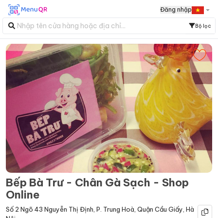
Đăng nhập
Bộ lọc
Bếp Bà Trư - Chân Gà Sạch - Shop
Online
Số 2 Ngõ 43 Nguyễn Thị Định
,
P. Trung Hoà
,
Quận Cầu Giấy
,
Hà