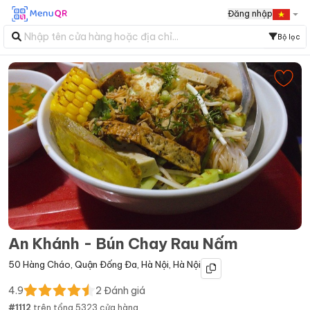
Đăng nhập
Bộ lọc
An Khánh - Bún Chay Rau Nấm
50 Hàng Cháo
,
Quận Đống Đa
,
Hà Nội
,
Hà Nội
4.9
2
Đánh giá
#
1112
trên tổng
5323
cửa hàng.